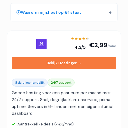
Waarom mijn.host op #1 staat
★★★★★
★★★★★
€2,99
/mnd
4,3/5
Bekijk Hostinger →
Gebruiksvriendelijk
24/7 support
Goede hosting voor een paar euro per maand met
24/7 support. Snel, degelijke klantenservice, prima
uptime. Servers in 6+ landen met een eigen intuïtief
dashboard.
Aantrekkelijke deals (< €3/mnd)