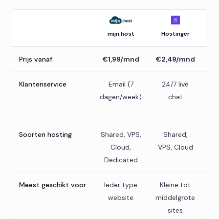
mijn.host
Hostinger
Prijs vanaf
€1,99/mnd
€2,49/mnd
€1
Klantenservice
Email (7
24/7 live
Cha
dagen/week)
chat
(w
Soorten hosting
Shared, VPS,
Shared,
Sh
Cloud,
VPS, Cloud
Dedicated
Meest geschikt voor
Ieder type
Kleine tot
B
website
middelgrote
sites
ee