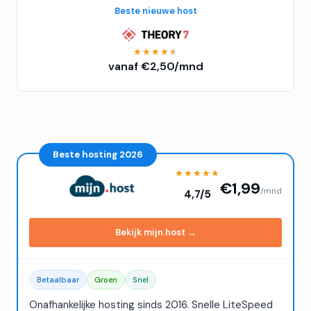
Beste nieuwe host
★★★★★
★★★★★
vanaf €2,50/mnd
★★★★★
★★★★★
€1,99
/mnd
4,7/5
Bekijk mijn.host →
Betaalbaar
Groen
Snel
Onafhankelijke hosting sinds 2016. Snelle LiteSpeed