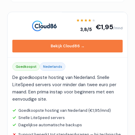
★★★★★
★★★★★
€1,95
/mnd
3,8/5
Bekijk Cloud86 →
Goedkoopst
Nederlands
De goedkoopste hosting van Nederland. Snelle
LiteSpeed servers voor minder dan twee euro per
maand. Een prima instap voor beginners met een
eenvoudige site.
Goedkoopste hosting van Nederland (€1,95/mnd)
Snelle LiteSpeed servers
Dagelijkse automatische backups
Support beperkt tot standaardvragen — bij technische