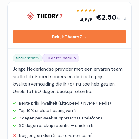
★★★★★
★★★★★
€2,50
/mnd
4,5/5
Bekijk Theory7 →
Snelle servers
90 dagen backup
Jonge Nederlandse provider met een ervaren team,
snelle LiteSpeed servers en de beste prijs-
kwaliteitverhouding die ik tot nu toe heb gezien.
Uniek: tot 90 dagen backup retentie.
Beste prijs-kwaliteit (LiteSpeed + NVMe + Redis)
Top 10% snelste hosting van NL
7 dagen per week support (chat + telefoon)
90 dagen backup retentie — uniek in NL
Nog jong en klein (maar ervaren team)