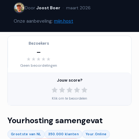
Door
Joost Boer
· maart 2026
Onze aanbeveling:
mijn.host
Bezoekers
–
★★★★★
★★★★★
Geen beoordelingen
Jouw score?
Klik om te beoordelen
Yourhosting samengevat
Grootste van NL
350.000 klanten
Your.Online