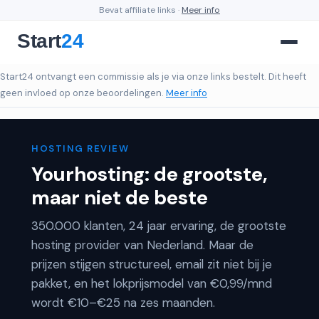
Bevat affiliate links ·
Meer info
Start24 ontvangt een commissie als je via onze links bestelt. Dit heeft
geen invloed op onze beoordelingen.
Meer info
HOSTING REVIEW
Yourhosting: de grootste,
maar niet de beste
350.000 klanten, 24 jaar ervaring, de grootste
hosting provider van Nederland. Maar de
prijzen stijgen structureel, email zit niet bij je
pakket, en het lokprijsmodel van €0,99/mnd
wordt €10–€25 na zes maanden.