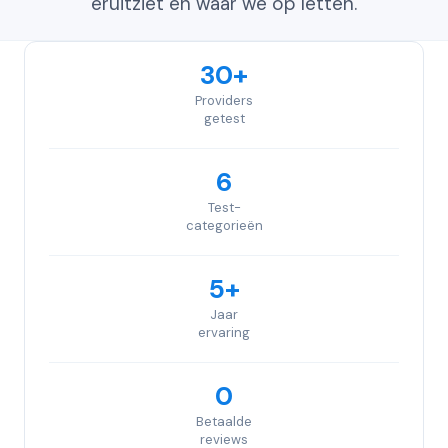
eruitziet en waar we op letten.
30+
Providers
getest
6
Test-
categorieën
5+
Jaar
ervaring
0
Betaalde
reviews