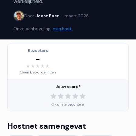
werkelijkheid.
Door
Joost Boer
· maart 2026
Onze aanbeveling:
mijn.host
Bezoekers
–
★★★★★
★★★★★
Geen beoordelingen
Jouw score?
Klik om te beoordelen
Hostnet samengevat