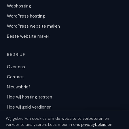
Webhosting
WordPress hosting
WordPress website maken
Beste website maker
JoostBot
BEDRIJF
Getraind op 300+ artikelen
Over ons
Contact
Nieuwsbrief
Welke hosting past bij mij?
Heb ik WordPress nodig?
Wat kost een website?
Hoe wij hosting testen
Hoe wij geld verdienen
×
Wij gebruiken cookies om de website te verbeteren en
Ik help je kiezen
This page is in Dutch.
verkeer te analyseren. Lees meer in ons
privacybeleid
en