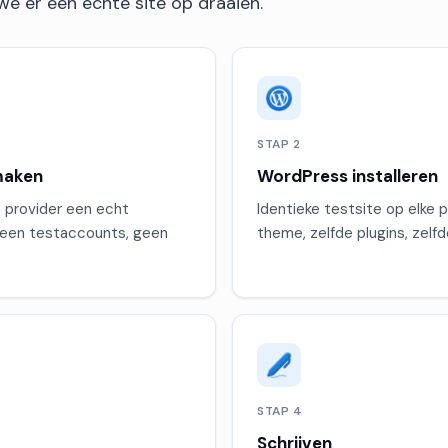
we er een echte site op draaien.
STAP 2
maken
WordPress installeren
e provider een echt
Identieke testsite op elke p
Geen testaccounts, geen
theme, zelfde plugins, zelf
STAP 4
Schrijven