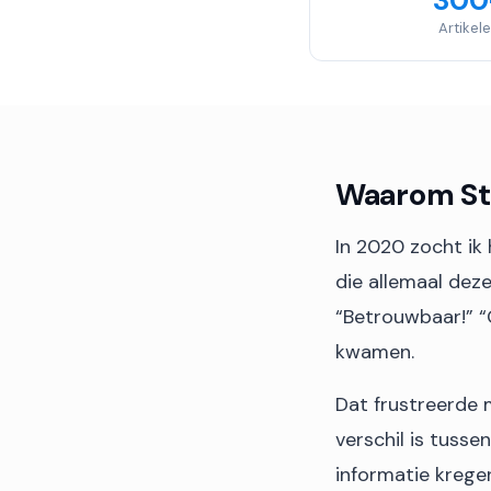
300
Artikel
Waarom St
In 2020 zocht ik 
die allemaal dez
“Betrouwbaar!” “
kwamen.
Dat frustreerde 
verschil is tusse
informatie krege