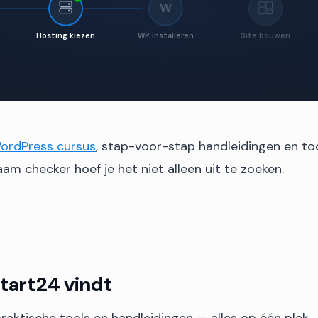
W
Hosting kiezen
WP installeren
Site bouwen
ordPress cursus
, stap-voor-stap handleidingen en to
m checker hoef je het niet alleen uit te zoeken.
Start24 vindt
 praktische tools en handleidingen — alles op één plek.