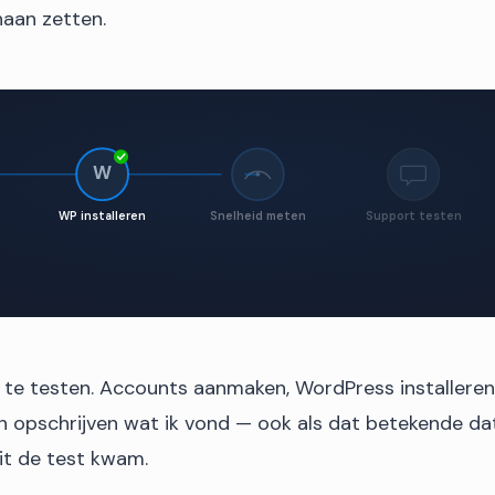
aan zetten.
W
0.3s
WP installeren
Snelheid meten
Support testen
f te testen. Accounts aanmaken, WordPress installeren
En opschrijven wat ik vond — ook als dat betekende da
uit de test kwam.