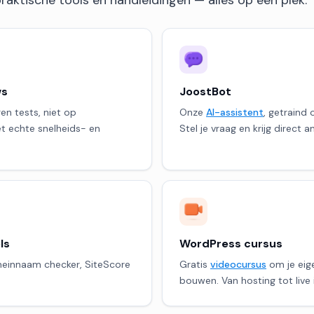
ws
JoostBot
n tests, niet op
Onze
AI-assistent
, getraind 
t echte snelheids- en
Stel je vraag en krijg direct 
ls
WordPress cursus
meinnaam checker, SiteScore
Gratis
videocursus
om je eige
bouwen. Van hosting tot live