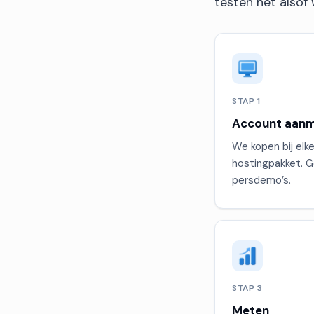
testen het alsof 
STAP 1
Account aan
We kopen bij elk
hostingpakket. 
persdemo’s.
STAP 3
Meten