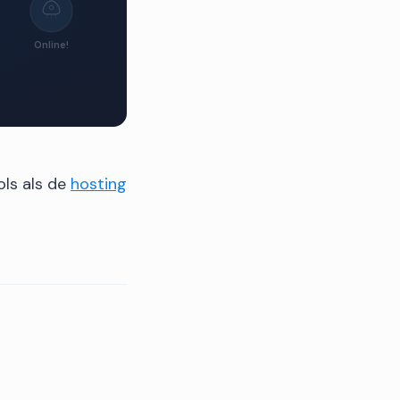
Online!
ols als de
hosting