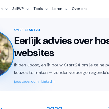
en
SailWP
Tools
Leren
Over ons
OVER START24
Eerlijk advies over ho
websites
Ik ben Joost, en ik bouw Start24 om je te help
keuzes te maken — zonder verborgen agenda’s
joostboer.com
·
LinkedIn