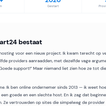
+
2020
en
Gestart
Prov
art24 bestaat
hosting voor een nieuw project. Ik kwam terecht op ve
elfde providers aanraadden, met dezelfde vage argume
Goede support!” Maar niemand liet zien hoe ze tot die
me. Ik ben online ondernemer sinds 2013 — ik weet ho
n een goede en een slechte host. En ik zag dat beginne
n. Ze vertrouwden op sites die simpelweg de provide