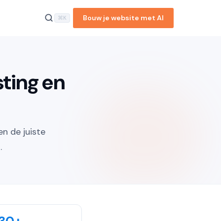
Bouw je website met AI
⌘K
sting en
en de juiste
.