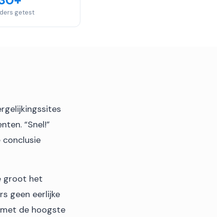
30+
iders getest
rgelijkingssites
nten. “Snel!”
 conclusie
e groot het
rs geen eerlijke
r met de hoogste