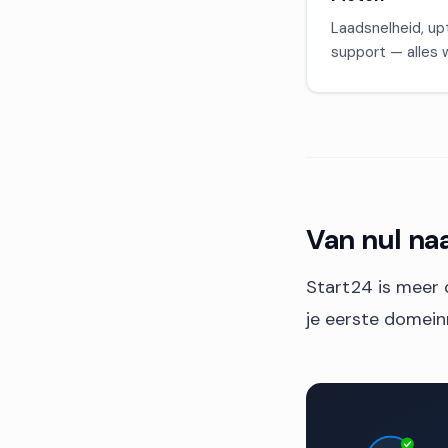
Laadsnelheid, up
support — alles w
Van nul na
Start24 is meer d
je eerste domeinn