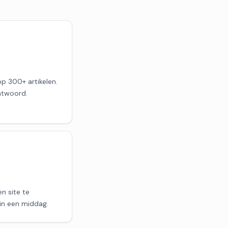
op 300+ artikelen.
antwoord.
n site te
 in een middag.