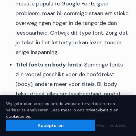
meeste populaire Google Fonts geen
probleem, maar bij sommige staan artistieke
overwegingen hoger in de rangorde dan
leesbaarheid. Ontwijk dit type font. Zorg dat
JoostBot
Getraind op 300+ artikelen
je tekst in het lettertype kan lezen zonder
enige inspanning.
Titel fonts en body fonts.
Sommige fonts
Welke hosting past bij mij?
Heb ik WordPress nodig?
zijn vooral geschikt voor de hoofdtekst
Wat kost een website?
(body), andere meer voor titels. Bij body
tekst draait alles om leesbaarheid, omdat
×
dit type tekst kleiner is. Fonts voor titels zijn
Wij gebruiken cookies om de website te verbeteren en
Welke hosting past bij jou?
This page is in Dutch.
verkeer te analyseren. Lees meer in ons
privacybeleid
en
vaak “condensed” (samengeperst) wat
cookiebeleid
.
×
Translate to English
esthetisch beter is, maar leesbaarheid in de
Accepteren
Alleen noodzakelijk
weg staat. Gezien de grootte van titels is