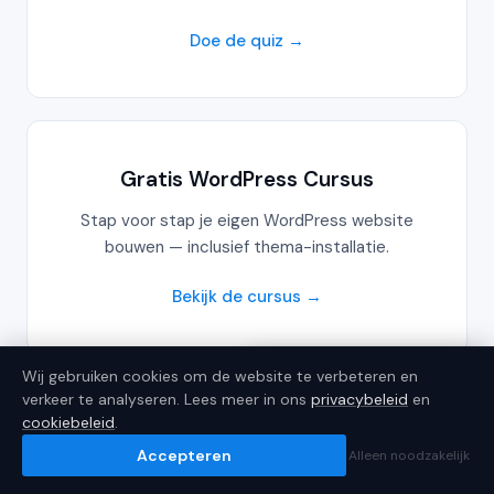
Doe de quiz →
JoostBot
Getraind op 300+ artikelen
Gratis WordPress Cursus
Stap voor stap je eigen WordPress website
bouwen — inclusief thema-installatie.
Welke hosting past bij mij?
Heb ik WordPress nodig?
Wat kost een website?
Bekijk de cursus →
×
Wij gebruiken cookies om de website te verbeteren en
Welke hosting past bij jou?
This page is in Dutch.
verkeer te analyseren. Lees meer in ons
privacybeleid
en
cookiebeleid
.
×
Translate to English
Accepteren
Alleen noodzakelijk