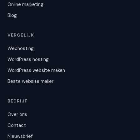
Online marketing
Blog
VERGELIJK
Webhosting
WordPress hosting
WordPress website maken
Beste website maker
JoostBot
BEDRIJF
Getraind op 300+ artikelen
Over ons
Contact
Nieuwsbrief
Welke hosting past bij mij?
Heb ik WordPress nodig?