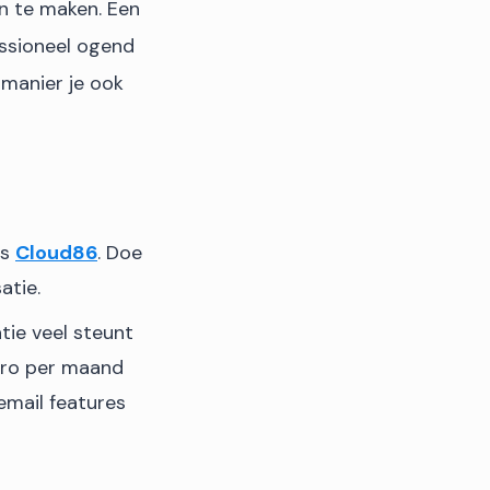
an te maken. Een
essioneel ogend
 manier je ook
ls
Cloud86
. Doe
atie.
tie veel steunt
euro per maand
 email features