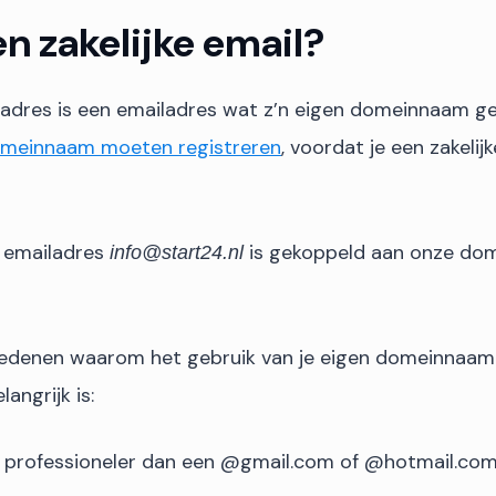
en zakelijke email?
iladres is een emailadres wat z’n eigen domeinnaam geb
meinnaam moeten registreren
, voordat je een zakelij
s emailadres
is gekoppeld aan onze do
info@start24.nl
 redenen waarom het gebruik van je eigen domeinnaam 
angrijk is:
l professioneler dan een @gmail.com of @hotmail.co