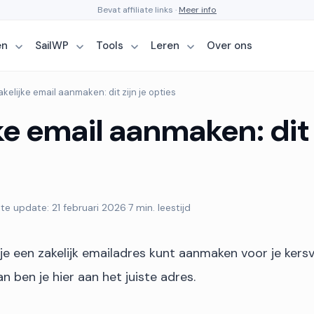
Bevat affiliate links ·
Meer info
en
SailWP
Tools
Leren
Over ons
akelijke email aanmaken: dit zijn je opties
ke email aanmaken: dit z
te update: 21 februari 2026
·
7 min. leestijd
 je een zakelijk emailadres kunt aanmaken voor je kers
 ben je hier aan het juiste adres.