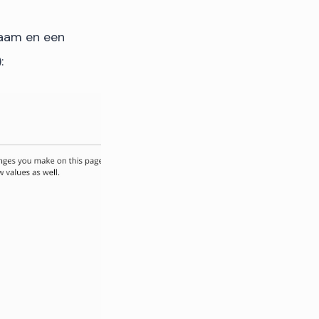
naam en een
: