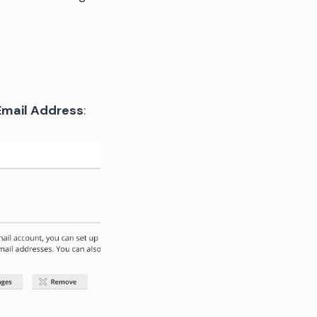
Email Address
: