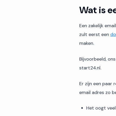
Wat is e
Een zakelijk ema
zult eerst een
do
maken.
Bijvoorbeeld, on
start24.nl.
Er zijn een paar
email adres zo bel
Het oogt vee