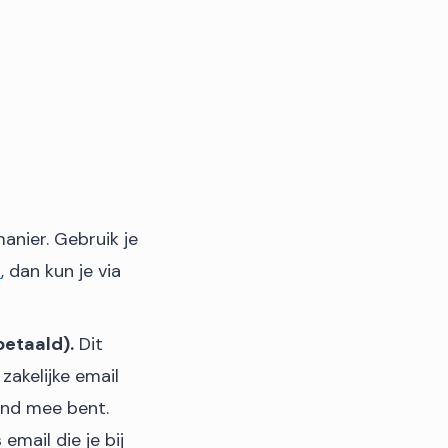
anier. Gebruik je
t
, dan kun je via
betaald).
Dit
zakelijke email
end mee bent.
email die je bij