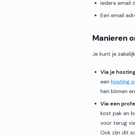
Iedere email 
Een email ad
Manieren om
Je kunt je zakeli
Via je hosting
een
hosting p
hen binnen enk
Via een profe
kost pak en b
voor terug vi
Ook zijn dit s