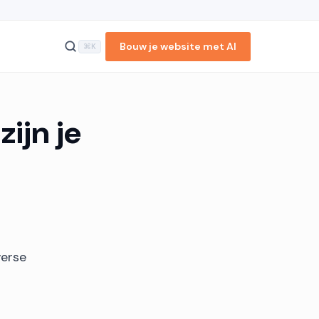
Bouw je website met AI
⌘K
ijn je
Wat is een zakelijke
email?
Zakelijke email gratis
regelen via een hosting ...
Zakelijke email regelen via
Google Workspace
Conclusie
Veelgestelde vragen
Reacties
verse