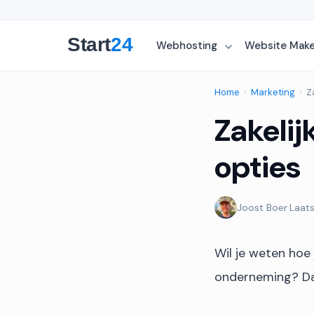
Webhosting
Website Mak
Home
›
Marketing
›
Z
Zakelij
opties
Joost Boer
·
Laats
Wil je weten hoe
onderneming? Dan