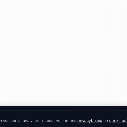
×
This page is in Dutch.
Translate to English
n verkeer te analyseren. Lees meer in ons
privacybeleid
en
cookiebel