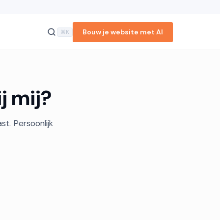
Bouw je website met AI
⌘K
j mij?
t. Persoonlijk