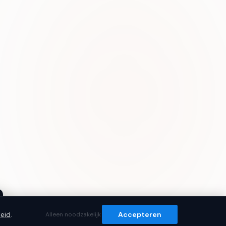
eid
.
Accepteren
Alleen noodzakelijk