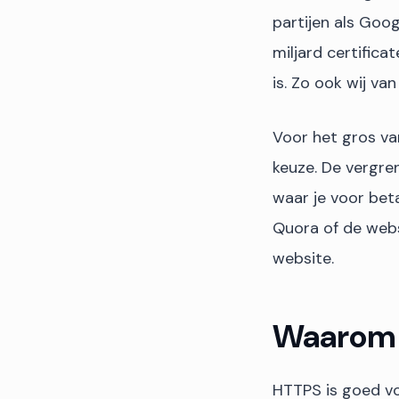
partijen als Goog
miljard certific
is. Zo ook wij va
Voor het gros va
keuze. De vergren
waar je voor beta
Quora of de webs
website.
Waarom 
HTTPS is goed vo