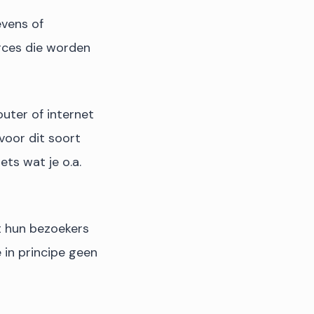
evens of
rces die worden
uter of internet
voor dit soort
ts wat je o.a.
 hun bezoekers
 in principe geen