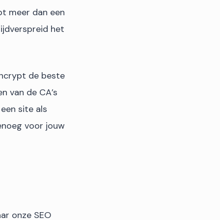
rypt meer dan een
ijdverspreid het
Encrypt de beste
ten van de CA’s
een site als
genoeg voor jouw
aar onze SEO