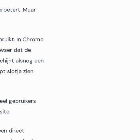
erbetert. Maar
bruikt. In Chrome
rowser dat de
schijnt alsnog een
t slotje zien.
eel gebruikers
ite.
een direct