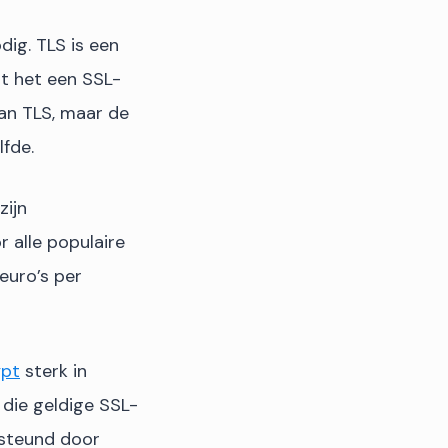
dig. TLS is een
dt het een SSL-
an TLS, maar de
lfde.
zijn
 alle populaire
 euro’s per
ypt
sterk in
 die geldige SSL-
ersteund door