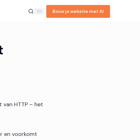
Bouw je website met AI
⌘K
t
HTTP vs. HTTPS: de
verschillen uitgelegd
Hoe SSL-certificaten
werken en waarom je ze
nod...
Waarom HTTPS goed is
voor SEO
Hoe zorg je dat je site
nt van HTTP – het
draait via HTTPS?
Veel gestelde vragen
Reacties
r en voorkomt