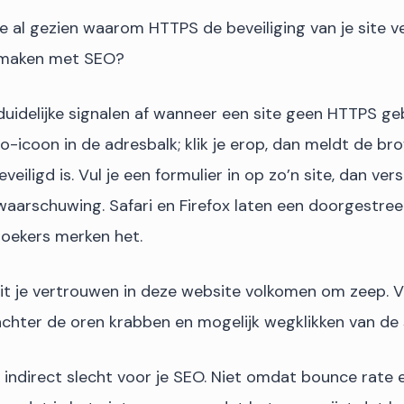
 al gezien waarom HTTPS de beveiliging van je site v
e maken met SEO?
uidelijke signalen af wanneer een site geen HTTPS ge
info-icoon in de adresbalk; klik je erop, dan meldt de b
veiligd is. Vul je een formulier in op zo’n site, dan ver
waarschuwing. Safari en Firefox laten een doorgestreep
oekers merken het.
 dit je vertrouwen in deze website volkomen om zeep. V
achter de oren krabben en mogelijk wegklikken van de s
 indirect slecht voor je SEO. Niet omdat bounce rate 