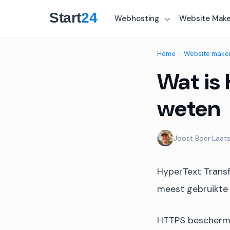
Webhosting
Website Mak
Home
›
Website make
Wat is 
weten
Joost Boer
·
Laats
HyperText Transf
meest gebruikte 
HTTPS beschermt