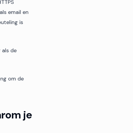
 HTTPS
ls email en
uteling is
 als de
ling om de
arom je