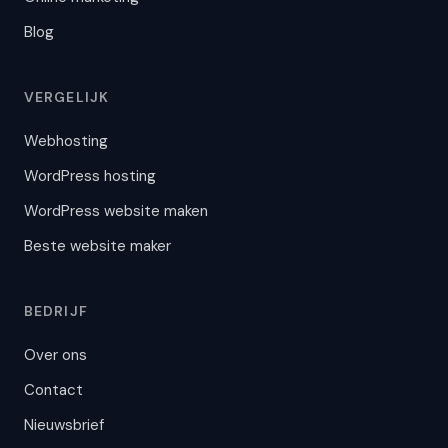
Blog
VERGELIJK
Webhosting
WordPress hosting
WordPress website maken
Beste website maker
JoostBot
BEDRIJF
Getraind op 300+ artikelen
Over ons
Contact
Nieuwsbrief
Welke hosting past bij mij?
Heb ik WordPress nodig?