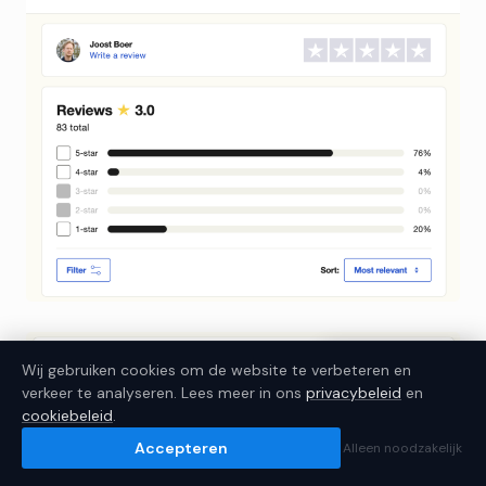
JoostBot
Getraind op 300+ artikelen
Welke hosting past bij mij?
Heb ik WordPress nodig?
Wat kost een website?
×
Wij gebruiken cookies om de website te verbeteren en
Ik help je kiezen
This page is in Dutch.
verkeer te analyseren. Lees meer in ons
privacybeleid
en
cookiebeleid
.
×
Translate to English
Accepteren
Alleen noodzakelijk