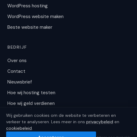
WordPress hosting
WordPress website maken
Beste website maker
BEDRIJF
Over ons
Contact
Nieuwsbrief
Hoe wij hosting testen
Hoe wij geld verdienen
Wij gebruiken cookies om de website te verbeteren en
This page is in Dutch.
verkeer te analyseren. Lees meer in ons
privacybeleid
en
cookiebeleid
.
© 2026 Start24.nl (KvK 81019556). Alle rechten voorbehouden.
×
Translate to English