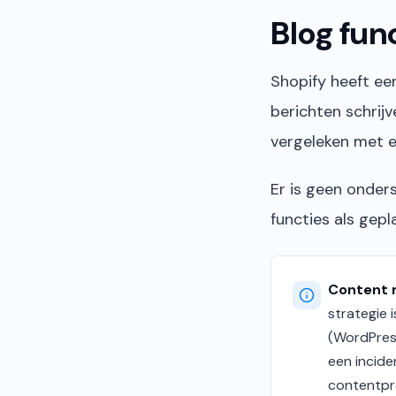
Blog fun
Shopify heeft ee
berichten schrijv
vergeleken met e
Er is geen onder
functies als ge
Content 
strategie 
(WordPress
een incide
contentpr