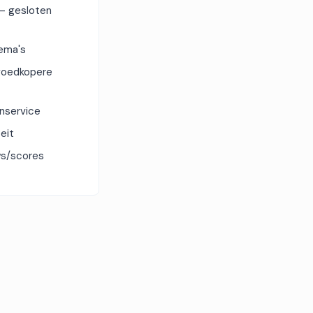
 — gesloten
hema's
goedkopere
nservice
eit
ws/scores