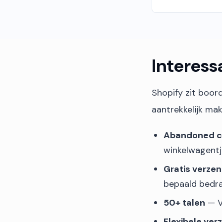
Interess
Shopify zit boord
aantrekkelijk mak
Abandoned ca
winkelwagentj
Gratis verzen
bepaald bedr
50+ talen
— V
Flexibele ve