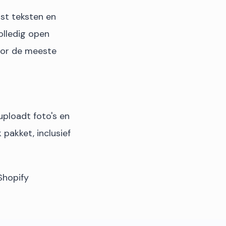
past teksten en
volledig open
oor de meeste
 uploadt foto's en
pakket, inclusief
Shopify