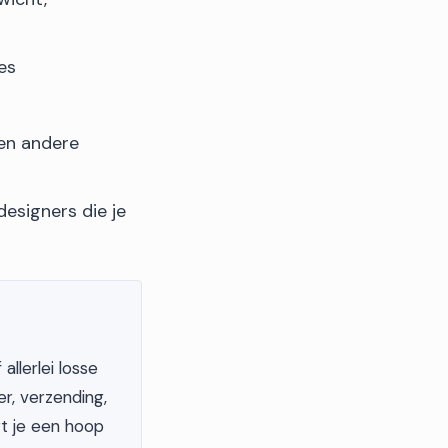
es
en andere
esigners die je
llerlei losse
r, verzending,
rt je een hoop