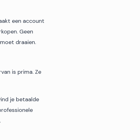
aakt een account
erkopen. Geen
 moet draaien.
rvan is prima. Ze
vind je betaalde
professionele
.