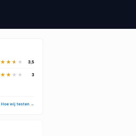
tools
Veelgestelde vragen
Reacties
★★★★★
★★★★★
3,5
★★★★★
★★★★★
3
Hoe wij testen →