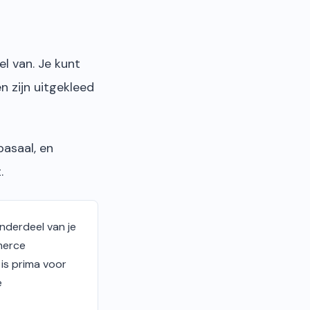
l van. Je kunt
n zijn uitgekleed
basaal, en
.
nderdeel van je
merce
 is prima voor
e