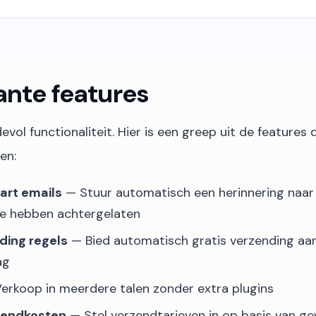
ante features
evol functionaliteit. Hier is een greep uit de features 
en:
rt emails
— Stuur automatisch een herinnering naar 
e hebben achtergelaten
ding regels
— Bied automatisch gratis verzending aa
ag
erkoop in meerdere talen zonder extra plugins
rzendkosten
— Stel verzendtarieven in op basis van ge