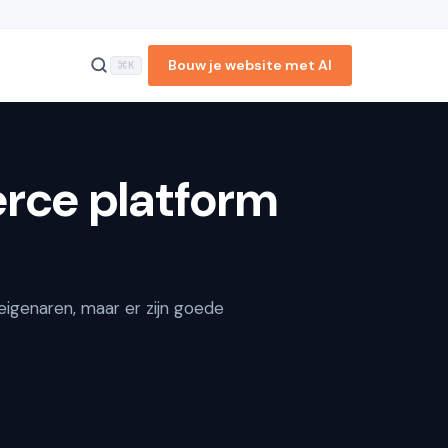
Bouw je website met AI
⌘K
Een webshop opzetten
rce platform
met Shopify
Blog functie
Interessante features
Betaalmethodes
Shopify App Store
igenaren, maar er zijn goede
Klantenservice
Veiligheid
Snelheid
Pakketten en tarieven
Conclusie
Meer vergelijkingen en