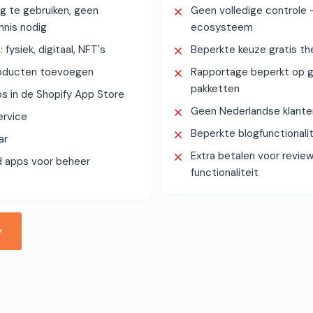
g te gebruiken, geen
Geen volledige controle
nnis nodig
ecosysteem
 fysiek, digitaal, NFT's
Beperkte keuze gratis t
oducten toevoegen
Rapportage beperkt op 
pakketten
s in de Shopify App Store
Geen Nederlandse klante
ervice
Beperkte blogfunctionalit
ar
Extra betalen voor revie
d apps voor beheer
functionaliteit
y