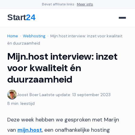
Bevat affiliate links ·
Meer info
Home
›
Webhosting
›
Mijn.host interview: inzet voor kwaliteit
én duurzaamheid
Mijn.host interview: inzet
voor kwaliteit én
duurzaamheid
Joost Boer
·
Laatste update: 13 september 2023
·
8 min. leestijd
Deze week hebben we gesproken met Marijn
van
mijn.host
, een onafhankelijke hosting