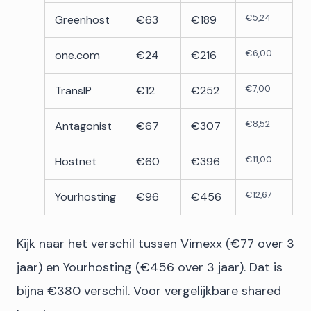
€5,24
Greenhost
€63
€189
€6,00
one.com
€24
€216
€7,00
TransIP
€12
€252
€8,52
Antagonist
€67
€307
€11,00
Hostnet
€60
€396
€12,67
Yourhosting
€96
€456
Kijk naar het verschil tussen Vimexx (€77 over 3
jaar) en Yourhosting (€456 over 3 jaar). Dat is
bijna €380 verschil. Voor vergelijkbare shared