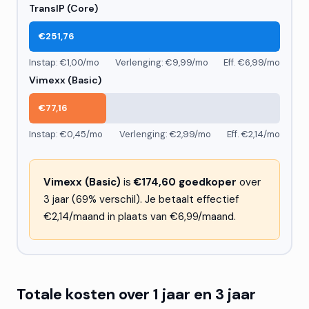
TransIP (Core)
€251,76
Instap: €1,00/mo
Verlenging: €9,99/mo
Eff. €6,99/mo
Vimexx (Basic)
€77,16
Instap: €0,45/mo
Verlenging: €2,99/mo
Eff. €2,14/mo
Vimexx (Basic)
is
€174,60 goedkoper
over
3 jaar (69% verschil). Je betaalt effectief
€2,14/maand in plaats van €6,99/maand.
Totale kosten over 1 jaar en 3 jaar