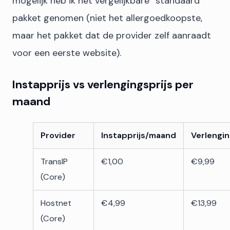
mogelijk heb ik het vergelijkbare “standaard”
pakket genomen (niet het allergoedkoopste,
maar het pakket dat de provider zelf aanraadt
voor een eerste website).
Instapprijs vs verlengingsprijs per
maand
Provider
Instapprijs/maand
Verlengi
TransIP
€1,00
€9,99
(Core)
Hostnet
€4,99
€13,99
(Core)