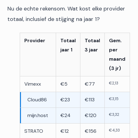
Nu de echte rekensom. Wat kost elke provider
totaal, inclusief de stijging na jaar 1?
Provider
Totaal
Totaal
Gem.
jaar 1
3 jaar
per
maand
(3 jr)
€2,13
Vimexx
€5
€77
€3,15
Cloud86
€23
€113
€3,32
mijn.host
€24
€120
€4,33
STRATO
€12
€156