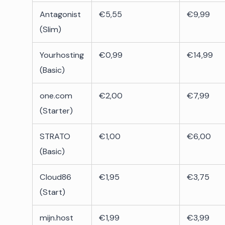
Antagonist
€5,55
€9,99
(Slim)
Yourhosting
€0,99
€14,99
(Basic)
one.com
€2,00
€7,99
(Starter)
STRATO
€1,00
€6,00
(Basic)
Cloud86
€1,95
€3,75
(Start)
mijn.host
€1,99
€3,99