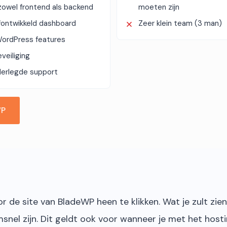
zowel frontend als backend
moeten zijn
fontwikkeld dashboard
Zeer klein team (3 man)
ordPress features
veiliging
erlegde support
WP
d
 de site van BladeWP heen te klikken. Wat je zult zien
msnel zijn. Dit geldt ook voor wanneer je met het host