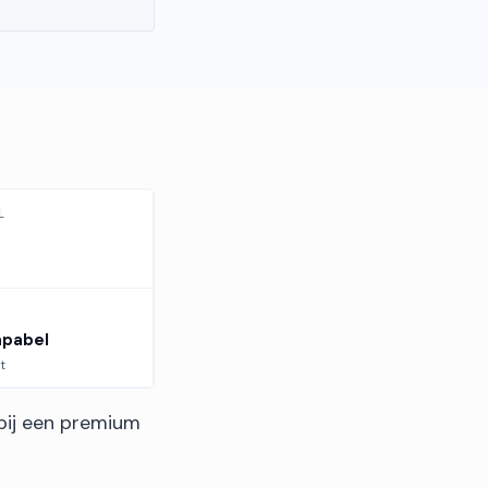
L
apabel
t
 bij een premium