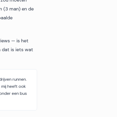
n zou moeten
m (3 man) en de
paalde
iews — is het
dat is iets wat
rijven runnen.
 mij heeft ook
d onder een bus