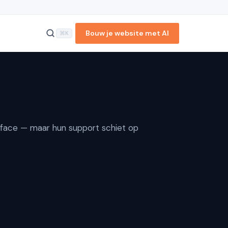
Bouw je website met AI
⌘K
Snelheid
Ondersteuning
Gebruiksvriendelijkheid
Beveiliging
rface — maar hun support schiet op
Uptime &
betrouwbaarheid
Pakketten en tarieven
Conclusie
Meer vergelijkingen en
tools
Veelgestelde vragen
Reacties