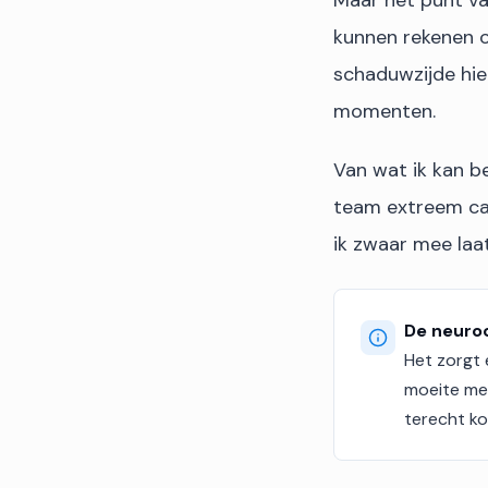
Maar het punt va
kunnen rekenen o
schaduwzijde hie
momenten.
Van wat ik kan b
team extreem cap
ik zwaar mee laa
De neuroo
Het zorgt 
moeite me
terecht k