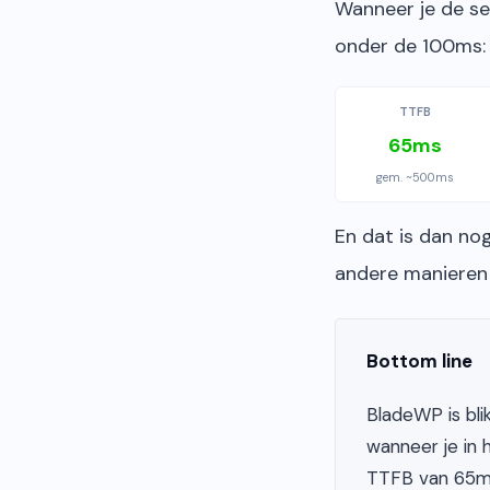
Wanneer je de se
onder de 100ms:
TTFB
65ms
gem. ~500ms
En dat is dan no
andere manieren o
Bottom line
BladeWP is bli
wanneer je in
TTFB van 65ms