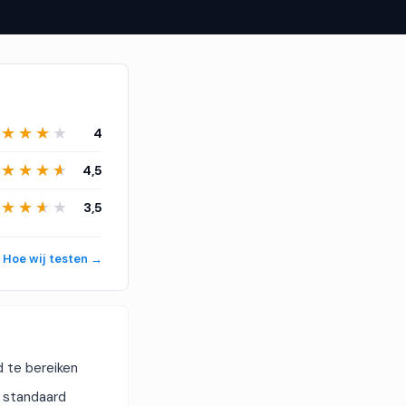
★★★★★
★★★★★
4
★★★★★
★★★★★
4,5
★★★★★
★★★★★
3,5
Hoe wij testen →
d te bereiken
u standaard