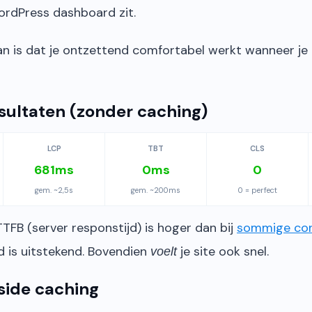
WordPress dashboard zit.
an is dat je ontzettend comfortabel werkt wanneer je m
sultaten (zonder caching)
LCP
TBT
CLS
681ms
0ms
0
gem. ~2,5s
gem. ~200ms
0 = perfect
TFB (server responstijd) is hoger dan bij
sommige con
d is uitstekend. Bovendien
je site ook snel.
voelt
side caching