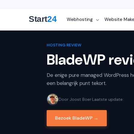
Webhosting
Website Mak
HOSTING REVIEW
BladeWP rev
De enige pure managed WordPress host
een belangrijk punt tekort.
Door Joost Boer
·
Laatste update:
Bezoek BladeWP →