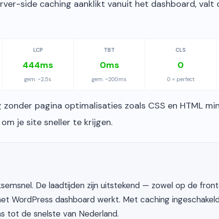
rver-side caching aanklikt vanuit het dashboard, valt
LCP
TBT
CLS
444ms
0ms
0
gem. ~2,5s
gem. ~200ms
0 = perfect
g zonder pagina optimalisaties zoals CSS en HTML min
m je site sneller te krijgen.
ksemsnel. De laadtijden zijn uitstekend — zowel op de front
 het WordPress dashboard werkt. Met caching ingeschakel
 tot de snelste van Nederland.