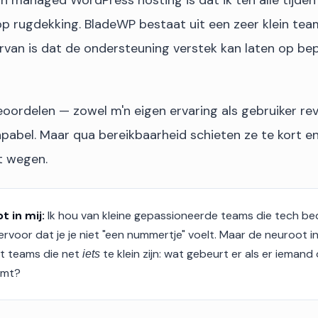
n managed WordPress hosting is dat ik ten alle tijde
p rugdekking. BladeWP bestaat uit een zeer klein tea
rvan is dat de ondersteuning verstek kan laten op be
eoordelen — zowel m'n eigen ervaring als gebruiker rev
abel. Maar qua bereikbaarheid schieten ze te kort en 
t wegen.
t in mij:
Ik hou van kleine gepassioneerde teams die tech bed
ervoor dat je je niet "een nummertje" voelt. Maar de neuroot in
t teams die net
te klein zijn: wat gebeurt er als er ieman
iets
omt?