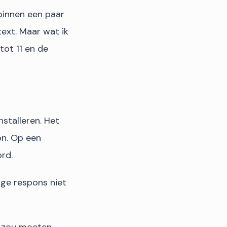
binnen een paar
text. Maar wat ik
tot 11 en de
stalleren. Het
on. Op een
rd.
age respons niet