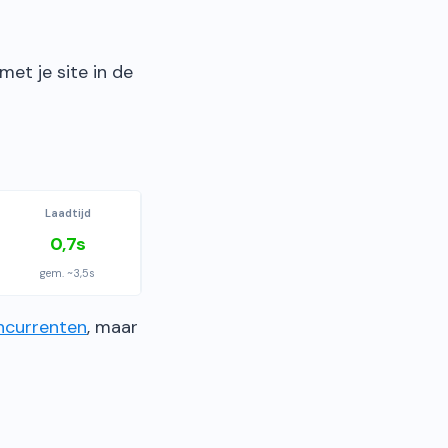
et je site in de
Laadtijd
0,7s
gem. ~3,5s
currenten
, maar