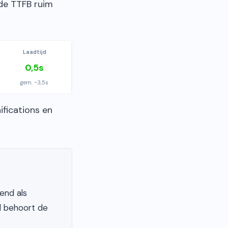
 de TTFB ruim
Laadtijd
0,5s
gem. ~3,5s
ifications en
end als
d behoort de