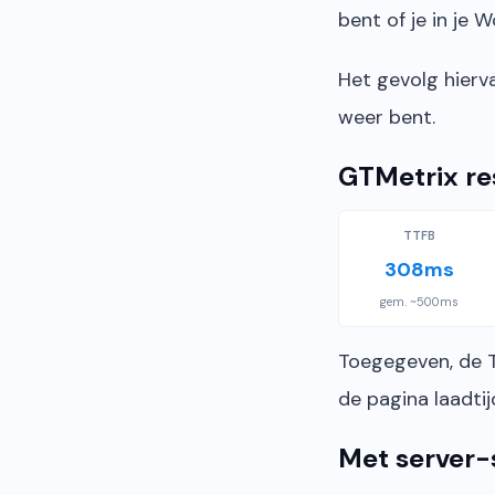
bent of je in je 
Het gevolg hierv
weer bent.
GTMetrix re
TTFB
308ms
gem. ~500ms
Toegegeven, de T
de pagina laadtij
Met server-