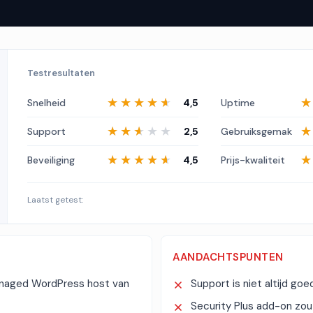
Testresultaten
★★★★★
★★★★★
Snelheid
4,5
Uptime
★★★★★
★★★★★
Support
2,5
Gebruiksgemak
★★★★★
★★★★★
Beveiliging
4,5
Prijs-kwaliteit
Laatst getest:
AANDACHTSPUNTEN
anaged WordPress host van
Support is niet altijd goe
Security Plus add-on zo