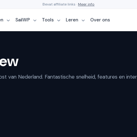
Bevat affiliate links ·
Meer info
en
SailWP
Tools
Leren
Over ons
iew
 van Nederland. Fantastische snelheid, features en inte